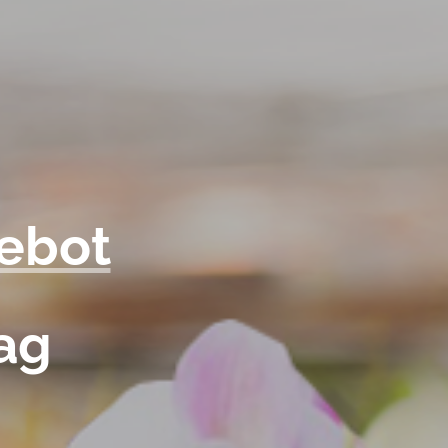
ebot
ag