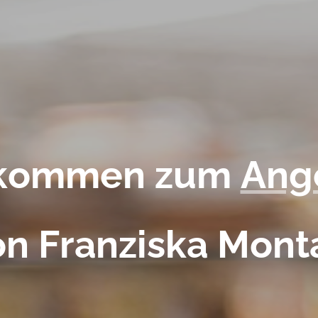
lkommen zum
Ang
on Franziska Mont