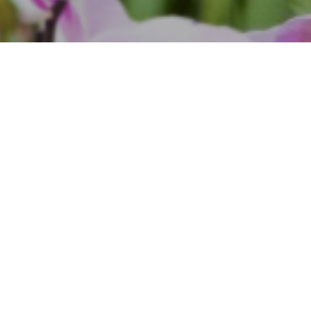
Geistheilung
 mit der Kraft der 
 die Liebe aus dem 
Hintergrund